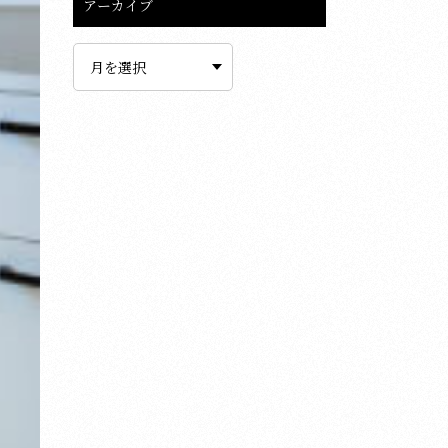
アーカイブ
ア
ー
カ
イ
ブ