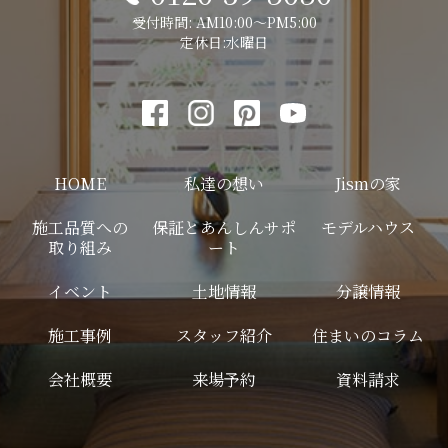
受付時間: AM10:00～PM5:00
定休日:水曜日
HOME
私達の想い
Jismの家
施工品質への
保証とあんしんサポ
モデルハウス
取り組み
ート
イベント
土地情報
分譲情報
施工事例
スタッフ紹介
住まいのコラム
会社概要
来場予約
資料請求