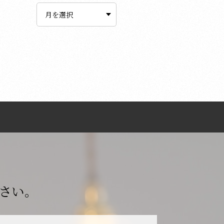
ー
カ
イ
ブ
さい。