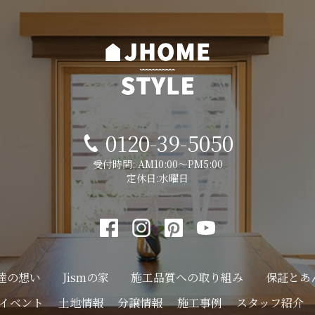
0120-39-5050
受付時間: AM10:00～PM5:00
定休日:水曜日
達の想い
Jismの家
施工品質への
取り組み
保証とあ
イベント
土地情報
分譲情報
施工事例
スタッフ紹介