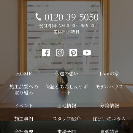
0120-39-5050
受付時間: AM10:00～PM5:00
定休日:水曜日
HOME
私達の想い
Jismの家
施工品質への
保証とあんしんサポ
モデルハウス
取り組み
ート
イベント
土地情報
分譲情報
施工事例
スタッフ紹介
住まいのコラム
会社概要
来場予約
資料請求