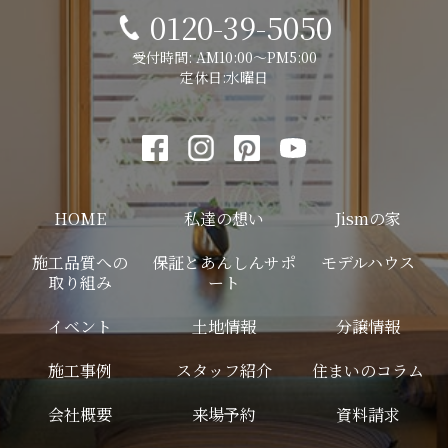
0120-39-5050
受付時間: AM10:00～PM5:00
定休日:水曜日
HOME
私達の想い
Jismの家
施工品質への
保証とあんしんサポ
モデルハウス
取り組み
ート
イベント
土地情報
分譲情報
施工事例
スタッフ紹介
住まいのコラム
会社概要
来場予約
資料請求