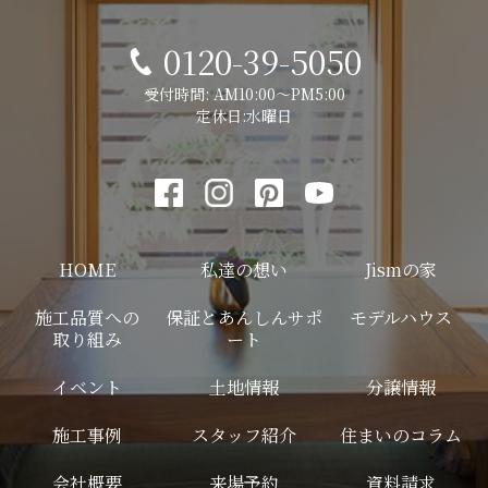
0120-39-5050
受付時間: AM10:00～PM5:00
定休日:水曜日
HOME
私達の想い
Jismの家
施工品質への
保証とあんしんサポ
モデルハウス
取り組み
ート
イベント
土地情報
分譲情報
施工事例
スタッフ紹介
住まいのコラム
会社概要
来場予約
資料請求