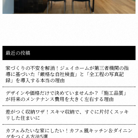
最近の投稿
家づくりの不安を解消！ジェイホームが第三者機関の指
導に基づいた「厳格な自社検査」と「全工程の写真記
録」を導入する本当の理由
デザインや価格だけで決めていませんか？「施工品質」
が将来のメンテナンス費用を大きく左右する理由
差がつく収納ワザ！スキマ収納で、すぐに片付くスッキ
リした住まいに
カフェみたいな家にしたい！カフェ風キッチン＆ダイニン
グをつくる方法5選