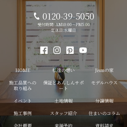
0120-39-5050
受付時間: AM10:00～PM5:00
定休日:水曜日
HOME
私達の想い
Jismの家
施工品質への
保証とあんしんサポ
モデルハウス
取り組み
ート
イベント
土地情報
分譲情報
施工事例
スタッフ紹介
住まいのコラム
会社概要
来場予約
資料請求