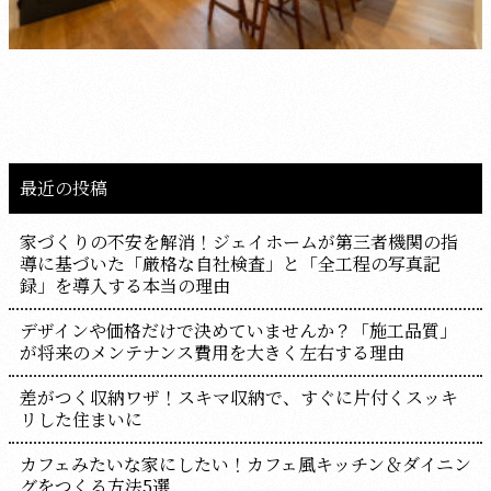
最近の投稿
家づくりの不安を解消！ジェイホームが第三者機関の指
導に基づいた「厳格な自社検査」と「全工程の写真記
録」を導入する本当の理由
デザインや価格だけで決めていませんか？「施工品質」
が将来のメンテナンス費用を大きく左右する理由
差がつく収納ワザ！スキマ収納で、すぐに片付くスッキ
リした住まいに
カフェみたいな家にしたい！カフェ風キッチン＆ダイニン
グをつくる方法5選