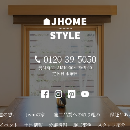
0120-39-5050
受付時間: AM10:00～PM5:00
定休日:水曜日
達の想い
Jismの家
施工品質への
取り組み
保証とあ
イベント
土地情報
分譲情報
施工事例
スタッフ紹介