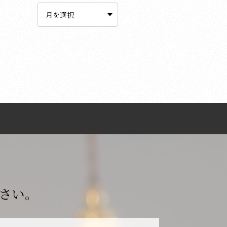
ー
カ
イ
ブ
さい。