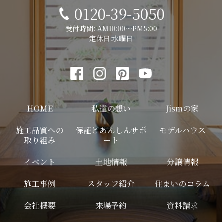
0120-39-5050
受付時間: AM10:00～PM5:00
定休日:水曜日
HOME
私達の想い
Jismの家
施工品質への
保証とあんしんサポ
モデルハウス
取り組み
ート
イベント
土地情報
分譲情報
施工事例
スタッフ紹介
住まいのコラム
会社概要
来場予約
資料請求