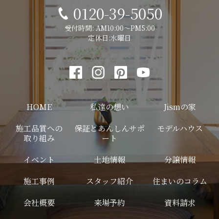
0120-39-5050
受付時間: AM10:00～PM5:00
定休日:水曜日
HOME
私達の想い
Jismの家
施工品質への
保証とあんしんサポ
モデルハウス
取り組み
ート
イベント
土地情報
分譲情報
施工事例
スタッフ紹介
住まいのコラム
会社概要
来場予約
資料請求