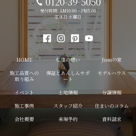
0120-39-5050
受付時間: AM10:00～PM5:00
定休日:水曜日
HOME
私達の想い
Jismの家
施工品質への
保証とあんしんサポ
モデルハウス
取り組み
ート
イベント
土地情報
分譲情報
施工事例
スタッフ紹介
住まいのコラム
会社概要
来場予約
資料請求