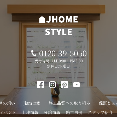
0120-39-5050
受付時間: AM10:00～PM5:00
定休日:水曜日
達の想い
Jismの家
施工品質への
取り組み
保証とあ
イベント
土地情報
分譲情報
施工事例
スタッフ紹介