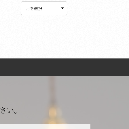
ー
カ
イ
ブ
さい。