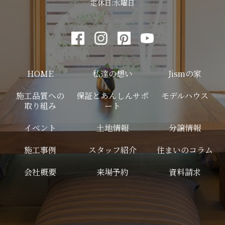
定休日:水曜日
HOME
私達の想い
Jismの家
施工品質への
保証とあんしんサポ
モデルハウス
取り組み
ート
イベント
土地情報
分譲情報
施工事例
スタッフ紹介
住まいのコラム
会社概要
来場予約
資料請求