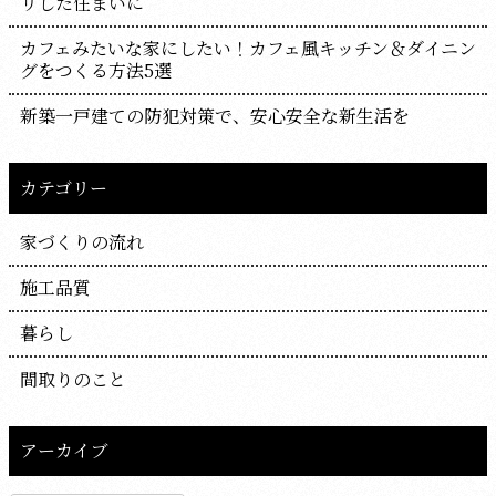
リした住まいに
カフェみたいな家にしたい！カフェ風キッチン＆ダイニン
グをつくる方法5選
新築一戸建ての防犯対策で、安心安全な新生活を
カテゴリー
家づくりの流れ
施工品質
暮らし
間取りのこと
アーカイブ
ア