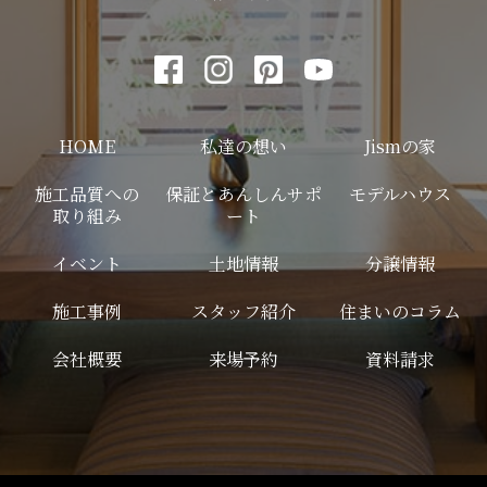
HOME
私達の想い
Jismの家
施工品質への
保証とあんしんサポ
モデルハウス
取り組み
ート
イベント
土地情報
分譲情報
施工事例
スタッフ紹介
住まいのコラム
会社概要
来場予約
資料請求