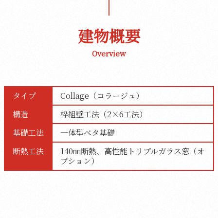
建物概要
Overview
タイプ
Collage（コラージュ）
構造
枠組壁工法（2×6工法）
基礎工法
一体型ベタ基礎
断熱工法
140㎜断熱、高性能トリプルガラス窓（オ
プション）