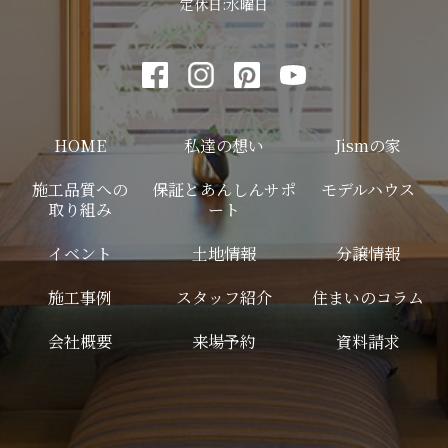
定休日:水曜日
HOME
私達の想い
Jismの家
施工品質への
保証とあんしんサポ
モデルハウス
取り組み
ート
イベント
土地情報
分譲情報
施工事例
スタッフ紹介
住まいのコラム
会社概要
来場予約
資料請求