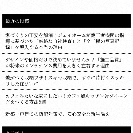
最近の投稿
家づくりの不安を解消！ジェイホームが第三者機関の指
導に基づいた「厳格な自社検査」と「全工程の写真記
録」を導入する本当の理由
デザインや価格だけで決めていませんか？「施工品質」
が将来のメンテナンス費用を大きく左右する理由
差がつく収納ワザ！スキマ収納で、すぐに片付くスッキ
リした住まいに
カフェみたいな家にしたい！カフェ風キッチン＆ダイニン
グをつくる方法5選
新築一戸建ての防犯対策で、安心安全な新生活を