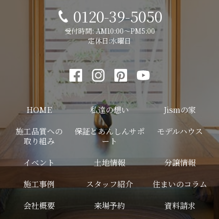
0120-39-5050
受付時間: AM10:00～PM5:00
定休日:水曜日
HOME
私達の想い
Jismの家
施工品質への
保証とあんしんサポ
モデルハウス
取り組み
ート
イベント
土地情報
分譲情報
施工事例
スタッフ紹介
住まいのコラム
会社概要
来場予約
資料請求