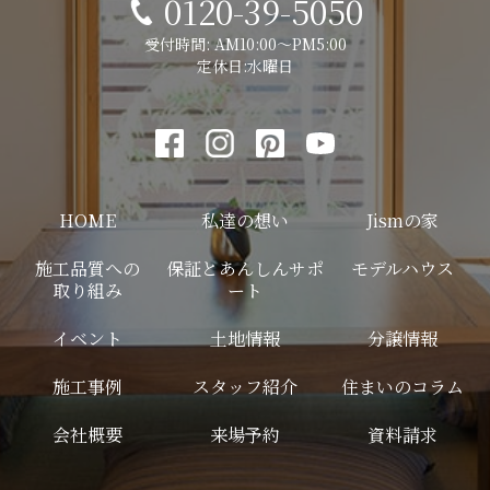
0120-39-5050
受付時間: AM10:00～PM5:00
定休日:水曜日
HOME
私達の想い
Jismの家
施工品質への
保証とあんしんサポ
モデルハウス
取り組み
ート
イベント
土地情報
分譲情報
施工事例
スタッフ紹介
住まいのコラム
会社概要
来場予約
資料請求