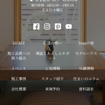
受付時間: AM10:00～PM5:00
定休日:水曜日
HOME
私達の想い
Jismの家
施工品質への
保証とあんしんサポ
モデルハウス
取り組み
ート
イベント
土地情報
分譲情報
施工事例
スタッフ紹介
住まいのコラム
会社概要
来場予約
資料請求