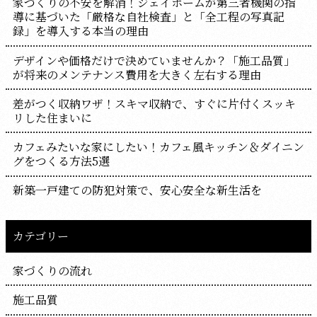
家づくりの不安を解消！ジェイホームが第三者機関の指
導に基づいた「厳格な自社検査」と「全工程の写真記
録」を導入する本当の理由
デザインや価格だけで決めていませんか？「施工品質」
が将来のメンテナンス費用を大きく左右する理由
差がつく収納ワザ！スキマ収納で、すぐに片付くスッキ
リした住まいに
カフェみたいな家にしたい！カフェ風キッチン＆ダイニン
グをつくる方法5選
新築一戸建ての防犯対策で、安心安全な新生活を
カテゴリー
家づくりの流れ
施工品質