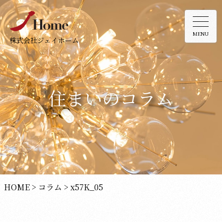
MENU
株式会社ジェイホーム
住まいのコラム
HOME
>
コラム
>
x57K_05