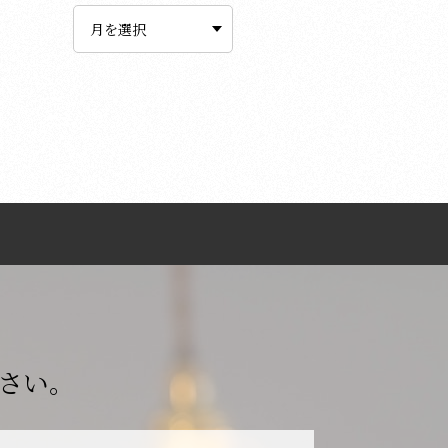
ー
カ
イ
ブ
さい。