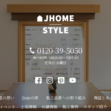
0120-39-5050
受付時間: AM10:00～PM5:00
定休日:水曜日
達の想い
Jismの家
施工品質への
取り組み
保証とあ
イベント
土地情報
分譲情報
施工事例
スタッフ紹介