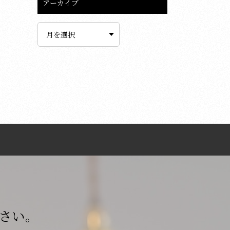
アーカイブ
ア
ー
カ
イ
ブ
さい。