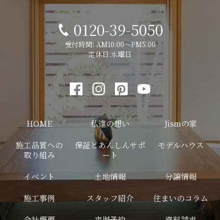
0120-39-5050
受付時間: AM10:00～PM5:00
定休日:水曜日
HOME
私達の想い
Jismの家
施工品質への
保証とあんしんサポ
モデルハウス
取り組み
ート
イベント
土地情報
分譲情報
施工事例
スタッフ紹介
住まいのコラム
会社概要
来場予約
資料請求